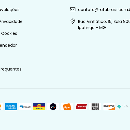
evoluções
contato@rafabrasil.com.
 Privacidade
Rua Vinhático, 15, Sala 906
Ipatinga - MG
e Cookies
vendedor
s
Frequentes