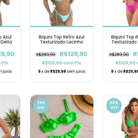
o Azul
Biquini Top Retro Azul
Biquini Top 
 Delta
Texturizado Lacinho
Texturizado
29,90
R$129,90
R
R$289,90
R$289,90
m
Pix
R$126,00
com
Pix
R$126,00
 juros
5
x de
R$25,98
sem juros
5
x de
R$25,9
78
%
55
%
OFF
OFF