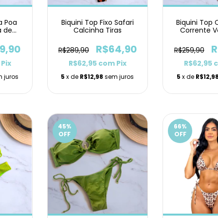
xa Poa
Biquini Top Fixo Safari
Biquini Top 
a de
Calcinha Tiras
Corrente 
Texturizado
9,90
R$64,90
R
R$289,90
R$259,90
Pix
R$62,95
com
Pix
R$62,95
 juros
5
x de
R$12,98
sem juros
5
x de
R$12,9
45
%
66
%
OFF
OFF