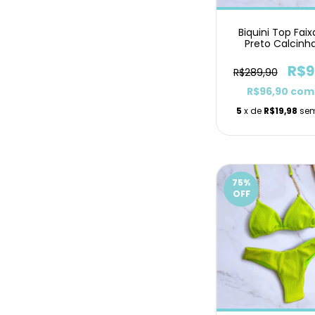
Biquini Top Fai
Preto Calcinh
Lacinho
R$9
R$289,90
R$96,90
com
5
x de
R$19,98
sem
75
%
OFF