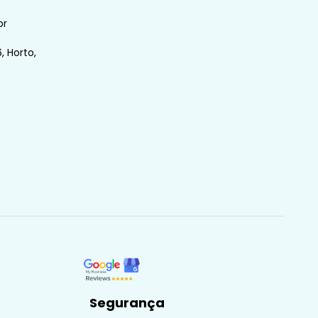
br
, Horto,
Segurança