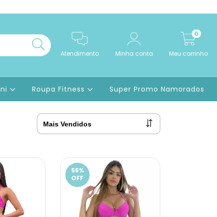
0
Atendimento
Minha conta
Meu carrinho
ini
Roupa Fitness
Super Promo Namorados
55
%
OFF