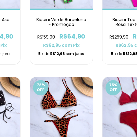
i Asa
Biquini Verde Barcelona
Biquini To
- Promoção
Rosa Text
Laci
4,90
R$64,90
R
R$159,90
R$259,90
Pix
R$62,95
com
Pix
R$62,95
 juros
5
x de
R$12,98
sem juros
5
x de
R$12,9
78
%
75
%
OFF
OFF