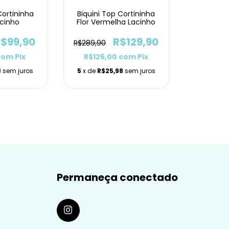
Cortininha
Biquini Top Cortininha
cinho
Flor Vermelha Lacinho
$99,90
R$129,90
R$289,90
com
Pix
R$126,00
com
Pix
8
sem juros
5
x de
R$25,98
sem juros
Permaneça conectado