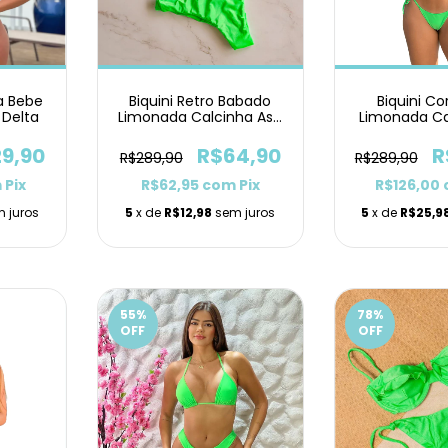
sa Bebe
Biquini Retro Babado
Biquini Co
 Delta
Limonada Calcinha Asa
Limonada Ca
Delta
Duplo L
29,90
R$64,90
R
R$289,90
R$289,90
m
Pix
R$62,95
com
Pix
R$126,00
 juros
5
x de
R$12,98
sem juros
5
x de
R$25,9
55
%
78
%
OFF
OFF