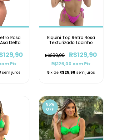
Retro Rosa
Biquini Top Retro Rosa
 Asa Delta
Texturizado Lacinho
$129,90
R$129,90
R$289,90
com
Pix
R$126,00
com
Pix
8
sem juros
5
x de
R$25,98
sem juros
55
%
OFF