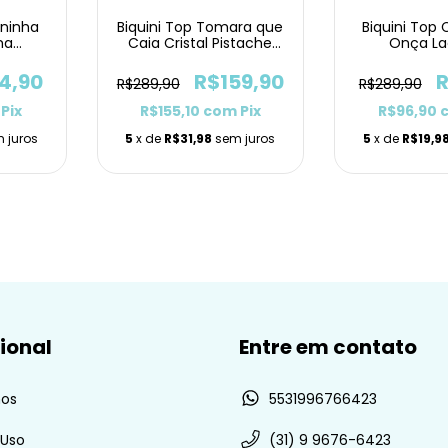
ininha
Biquini Top Tomara que
Biquini Top 
ma
Caia Cristal Pistache
Onça La
 Delta
Lacinho
4,90
R$159,90
R
R$289,90
R$289,90
Pix
R$155,10
com
Pix
R$96,90
 juros
5
x de
R$31,98
sem juros
5
x de
R$19,9
cional
Entre em contato
os
5531996766423
 Uso
(31) 9 9676-6423