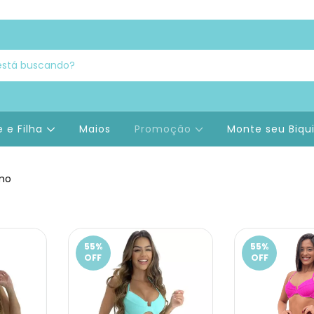
 e Filha
Maios
Promoção
Monte seu Biqu
omo
55
%
55
%
OFF
OFF