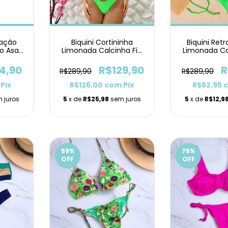
ração
Biquini Cortininha
Biquini Ret
o Asa
Limonada Calcinha Fio
Limonada Ca
Duplo Asa Delta
Laci
4,90
R$129,90
R
R$289,90
R$289,90
Pix
R$126,00
com
Pix
R$62,95
 juros
5
x de
R$25,98
sem juros
5
x de
R$12,9
59
%
75
%
OFF
OFF