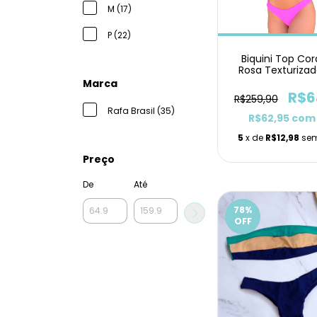
M (17)
P (22)
Biquini Top Co
Rosa Texturizad
Delta
Marca
R$6
R$259,90
Rafa Brasil (35)
R$62,95
com
5
x de
R$12,98
sem
Preço
De
Até
78
%
OFF