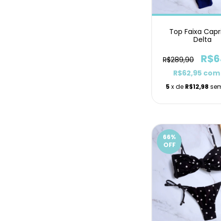
Top Faixa Capr
Delta
R$6
R$289,90
R$62,95
com
5
x de
R$12,98
sem
66
%
OFF