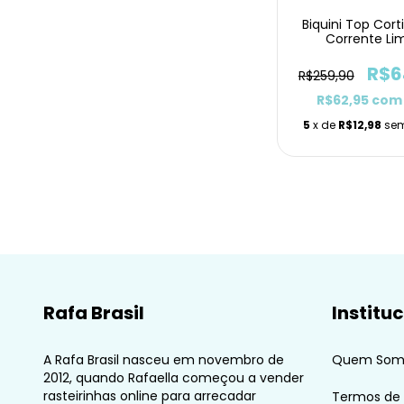
Biquini Top Cort
Corrente Li
Texturizado Asa
R$6
R$259,90
R$62,95
com
5
x de
R$12,98
sem
Rafa Brasil
Institu
A Rafa Brasil nasceu em novembro de
Quem Som
2012, quando Rafaella começou a vender
rasteirinhas online para arrecadar
Termos de