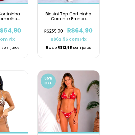
Cortininha
Biquini Top Cortininha
Vermelho
Corrente Branco
 Hot Pants
Texturizado Asa Delta
$64,90
R$64,90
R$259,90
com
Pix
R$62,95
com
Pix
8
sem juros
5
x de
R$12,98
sem juros
55
%
OFF