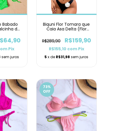
ro Babado
Biquni Flor Tomara que
lcinha de
Caia Asa Delta (Flor
nho
Branca)
$64,90
R$159,90
R$289,90
com
Pix
R$155,10
com
Pix
8
sem juros
5
x de
R$31,98
sem juros
73
%
OFF