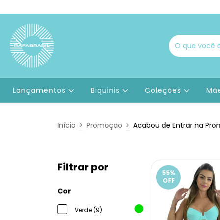
Lançamentos
Biquinis
Coleções
Mãe
Início
>
Promoção
>
Acabou de Entrar na Pr
Filtrar por
55
%
OFF
Cor
Verde (9)