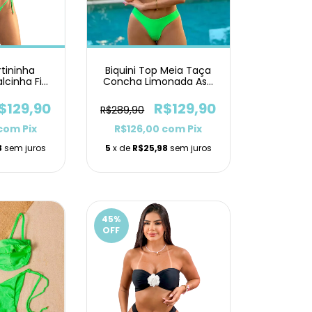
rtininha
Biquini Top Meia Taça
lcinha Fio
Concha Limonada Asa
acinho
Delta
$129,90
R$129,90
R$289,90
com
Pix
R$126,00
com
Pix
8
sem juros
5
x de
R$25,98
sem juros
45
%
OFF