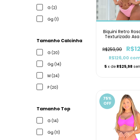
G (2)
Gg (1)
Biquini Retro Ro
Texturizado Asa
Tamanho Calcinha
R$1
R$259,90
G (20)
R$126,00
co
Gg (14)
5
x de
R$25,98
sem
M (24)
P (20)
75
%
OFF
Tamanho Top
G (14)
Gg (11)