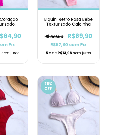
p Coração
Biquini Retro Rosa Bebe
urizado
Texturizado Calcinha
nho
Fita Dupla
$64,90
R$69,90
R$259,90
com
Pix
R$67,80
com
Pix
8
sem juros
5
x de
R$13,98
sem juros
75
%
OFF