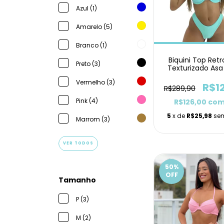
Azul (1)
Amarelo (5)
Branco (1)
Biquini Top Retr
Preto (3)
Texturizado Asa
Vermelho (3)
R$1
R$289,90
Pink (4)
R$126,00
co
5
x de
R$25,98
sem
Marrom (3)
VER TODOS
50
%
OFF
Tamanho
P (3)
M (2)