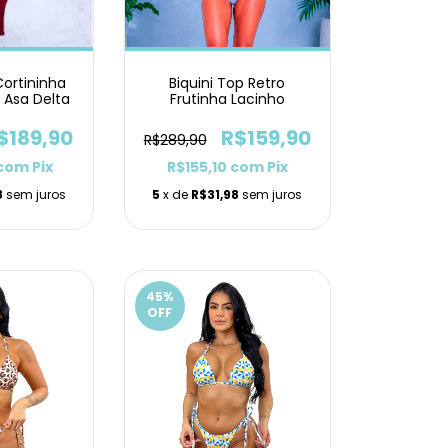
Cortininha
Biquini Top Retro
 Asa Delta
Frutinha Lacinho
$189,90
R$159,90
R$289,90
com
Pix
R$155,10
com
Pix
8
sem juros
5
x de
R$31,98
sem juros
45
%
OFF