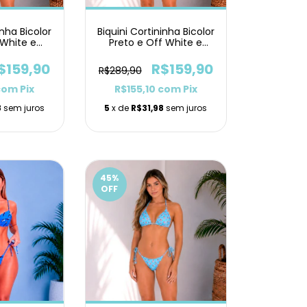
inha Bicolor
Biquini Cortininha Bicolor
 White e
Preto e Off White e
e Lacinho
Calcinha de Lacinho
$159,90
R$159,90
R$289,90
com
Pix
R$155,10
com
Pix
8
sem juros
5
x de
R$31,98
sem juros
45
%
OFF