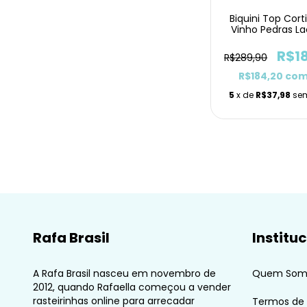
Biquini Top Cort
Vinho Pedras La
R$1
R$289,90
R$184,20
co
5
x de
R$37,98
sem
Rafa Brasil
Institu
A Rafa Brasil nasceu em novembro de
Quem Som
2012, quando Rafaella começou a vender
rasteirinhas online para arrecadar
Termos de