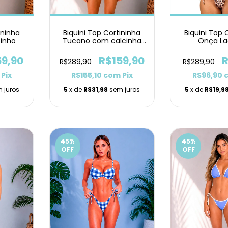
Biquini Top Cortininha
ininha
Biquini Top 
Tucano com calcinha
cinho
Onça La
de Lacinho
R$159,90
59,90
R
R$289,90
R$289,90
R$155,10
com
Pix
Pix
R$96,90
5
x de
R$31,98
sem juros
 juros
5
x de
R$19,9
45
%
45
%
OFF
OFF