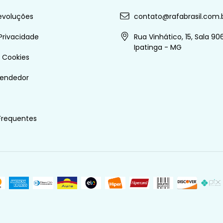
evoluções
contato@rafabrasil.com.
 Privacidade
Rua Vinhático, 15, Sala 906
Ipatinga - MG
e Cookies
vendedor
s
Frequentes