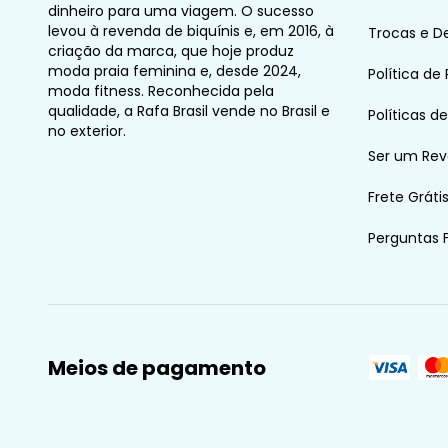
dinheiro para uma viagem. O sucesso
levou à revenda de biquínis e, em 2016, à
Trocas e D
criação da marca, que hoje produz
moda praia feminina e, desde 2024,
Política de
moda fitness. Reconhecida pela
qualidade, a Rafa Brasil vende no Brasil e
Políticas d
no exterior.
Ser um Re
Frete Gráti
Perguntas 
Meios de pagamento