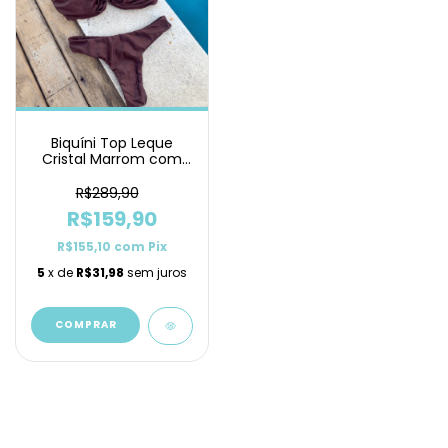
Biquíni Top Leque
Cristal Marrom com
Calcinha Asa Delta
R$289,90
R$159,90
R$155,10
com
Pix
5
x de
R$31,98
sem juros
COMPRAR