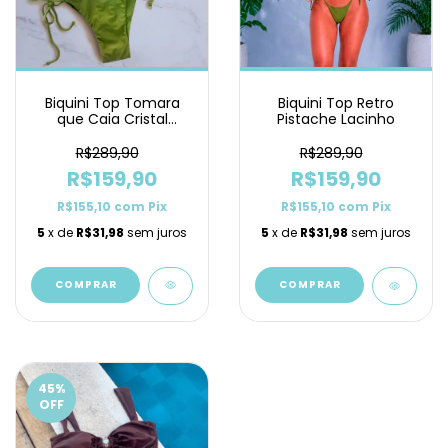
Biquini Top Tomara
Biquini Top Retro
que Caia Cristal
Pistache Lacinho
Pistache Lacinho
R$289,90
R$289,90
R$159,90
R$159,90
R$155,10
com
Pix
R$155,10
com
Pix
5
x de
R$31,98
sem juros
5
x de
R$31,98
sem juros
COMPRAR
COMPRAR
45
%
OFF