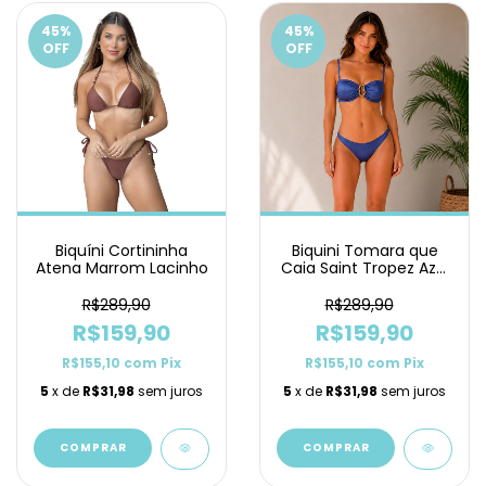
45
%
45
%
OFF
OFF
Biquíni Cortininha
Biquini Tomara que
Atena Marrom Lacinho
Caia Saint Tropez Azul
Petróleo Asa Delta
R$289,90
R$289,90
R$159,90
R$159,90
R$155,10
com
Pix
R$155,10
com
Pix
5
x de
R$31,98
sem juros
5
x de
R$31,98
sem juros
COMPRAR
COMPRAR