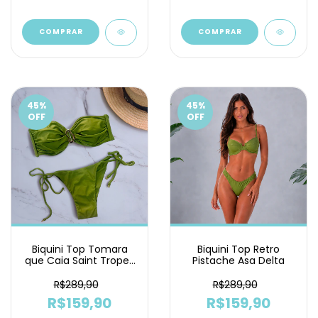
COMPRAR
COMPRAR
45
%
45
%
OFF
OFF
Biquini Top Tomara
Biquini Top Retro
que Caia Saint Tropez
Pistache Asa Delta
Pistache Lacinho
R$289,90
R$289,90
R$159,90
R$159,90