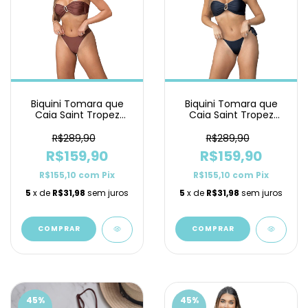
Biquini Tomara que
Biquini Tomara que
Caia Saint Tropez
Caia Saint Tropez
Marrom Asa Delta
Preto Lacinho
R$289,90
R$289,90
R$159,90
R$159,90
R$155,10
com
Pix
R$155,10
com
Pix
5
x de
R$31,98
sem juros
5
x de
R$31,98
sem juros
COMPRAR
COMPRAR
45
%
45
%