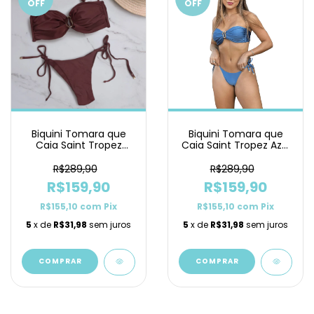
OFF
OFF
Biquini Tomara que
Biquini Tomara que
Caia Saint Tropez
Caia Saint Tropez Azul
Marrom Lacinho
Petróleo Lacinho
R$289,90
R$289,90
R$159,90
R$159,90
R$155,10
com
Pix
R$155,10
com
Pix
5
x de
R$31,98
sem juros
5
x de
R$31,98
sem juros
COMPRAR
COMPRAR