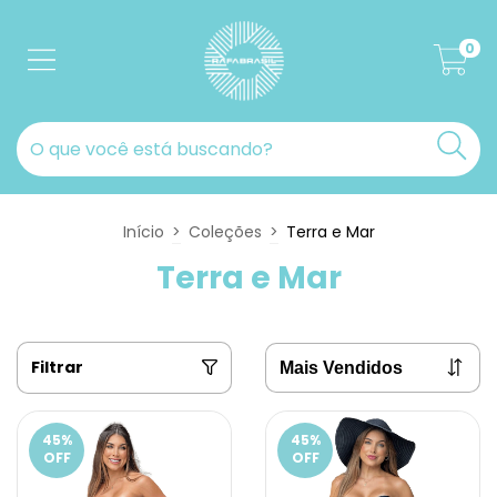
0
Início
>
Coleções
>
Terra e Mar
Terra e Mar
Filtrar
45
%
45
%
OFF
OFF