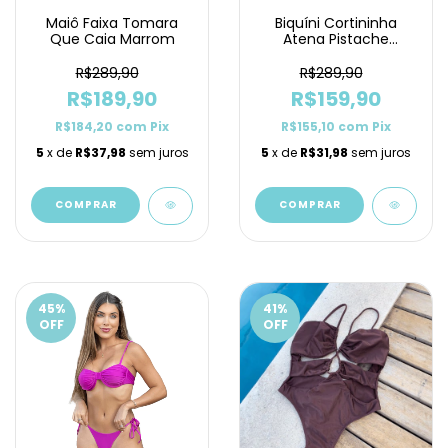
Maiô Faixa Tomara
Biquíni Cortininha
Que Caia Marrom
Atena Pistache
Lacinho
R$289,90
R$289,90
R$189,90
R$159,90
R$184,20
com
Pix
R$155,10
com
Pix
5
x de
R$37,98
sem juros
5
x de
R$31,98
sem juros
COMPRAR
COMPRAR
45
%
41
%
OFF
OFF