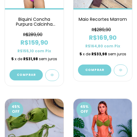
Biquini Concha
Maio Recortes Marrom
Purpura Calcinha
Lacinho
R$289,90
R$289,90
R$169,90
R$159,90
R$164,80
com
Pix
R$155,10
com
Pix
5
x de
R$33,98
sem juros
5
x de
R$31,98
sem juros
COMPRAR
COMPRAR
45
%
45
%
OFF
OFF