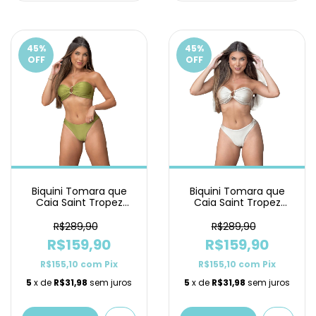
45
%
45
%
OFF
OFF
Biquini Tomara que
Biquini Tomara que
Caia Saint Tropez
Caia Saint Tropez
Pistache Asa Delta
Nude Asa Delta
R$289,90
R$289,90
R$159,90
R$159,90
R$155,10
com
Pix
R$155,10
com
Pix
5
x de
R$31,98
sem juros
5
x de
R$31,98
sem juros