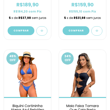
R$189,90
R$159,90
R$184,20
com
Pix
R$155,10
com
Pix
5
x de
R$37,98
sem juros
5
x de
R$31,98
sem juros
COMPRAR
COMPRAR
45
%
34
%
OFF
OFF
Biquíni Cortininha
Maio Faixa Tomara
Atena Azul Petróleo
Que Caia Preto