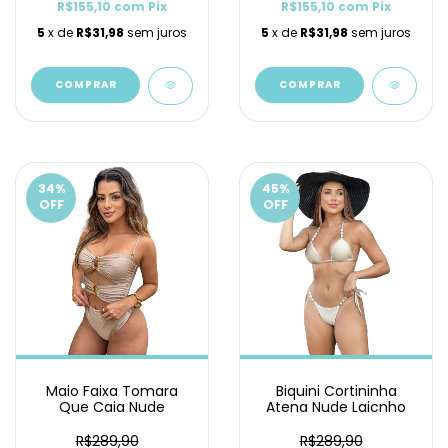
R$155,10
com
Pix
R$155,10
com
Pix
5
x de
R$31,98
sem juros
5
x de
R$31,98
sem juros
COMPRAR
COMPRAR
34
%
45
%
OFF
OFF
Maio Faixa Tomara
Biquini Cortininha
Que Caia Nude
Atena Nude Laicnho
R$289,90
R$289,90