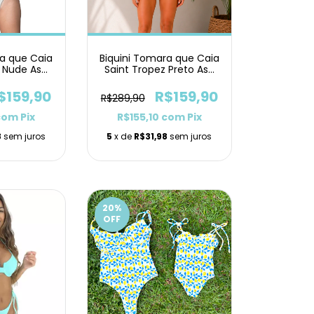
ra que Caia
Biquini Tomara que Caia
z Nude Asa
Saint Tropez Preto Asa
ta
Delta
$159,90
R$159,90
R$289,90
com
Pix
R$155,10
com
Pix
8
sem juros
5
x de
R$31,98
sem juros
20
%
OFF