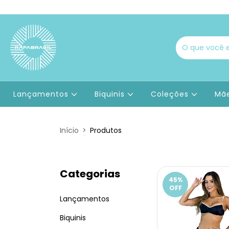
Lançamentos
Biquinis
Coleções
Mãe
Início
>
Produtos
Categorias
45
%
OFF
Lançamentos
Biquinis