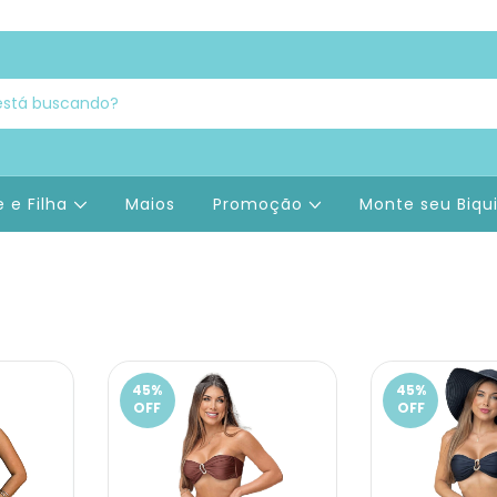
 e Filha
Maios
Promoção
Monte seu Biqu
45
%
45
%
OFF
OFF