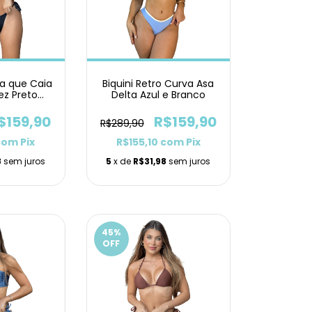
ra que Caia
Biquini Retro Curva Asa
ez Preto
Delta Azul e Branco
nho
$159,90
R$159,90
R$289,90
com
Pix
R$155,10
com
Pix
8
sem juros
5
x de
R$31,98
sem juros
45
%
OFF