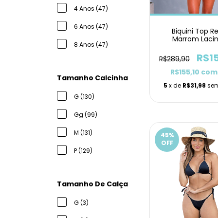
4 Anos (47)
6 Anos (47)
Biquini Top R
Marrom Laci
8 Anos (47)
R$1
R$289,90
R$155,10
com
Tamanho Calcinha
5
x de
R$31,98
sem
G (130)
Gg (99)
M (131)
45
%
OFF
P (129)
Tamanho De Calça
G (3)