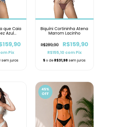
ra que Caia
Biquíni Cortininha Atena
pez Azul
Marrom Lacinho
Lacinho
$159,90
R$159,90
R$289,90
com
Pix
R$155,10
com
Pix
8
sem juros
5
x de
R$31,98
sem juros
45
%
OFF