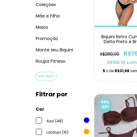
Coleções
Mãe e Filha
Maios
Biquini Retro Cu
Promoção
Delta Preto e B
Monte seu Biquini
R$1
R$289,90
Roupa Fitness
R$155,10
com
5
x de
R$31,98
sem
VER MAIS
Filtrar por
45
%
OFF
Cor
Azul (48)
Laranja (15)