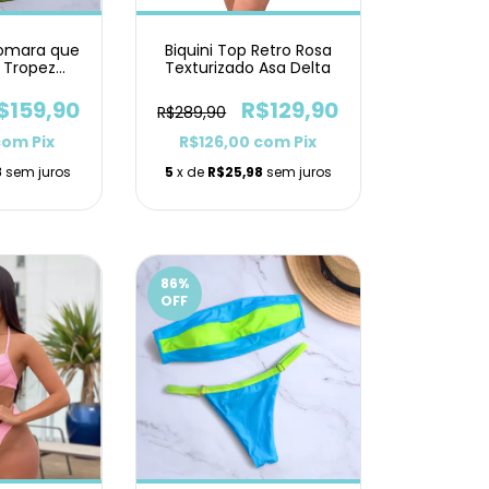
Tomara que
Biquini Top Retro Rosa
t Tropez
Texturizado Asa Delta
Lacinho
$159,90
R$129,90
R$289,90
com
Pix
R$126,00
com
Pix
8
sem juros
5
x de
R$25,98
sem juros
86
%
OFF