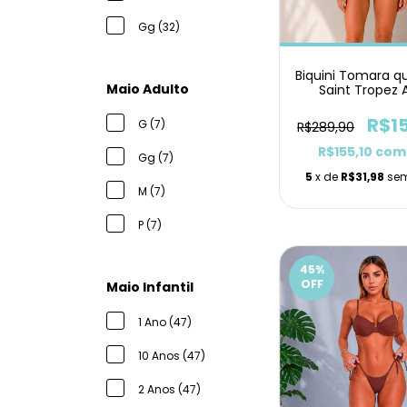
Gg (32)
Biquini Tomara q
Maio Adulto
Saint Tropez 
Petróleo Asa D
R$1
G (7)
R$289,90
R$155,10
com
Gg (7)
5
x de
R$31,98
sem
M (7)
P (7)
45
%
OFF
Maio Infantil
1 Ano (47)
10 Anos (47)
2 Anos (47)