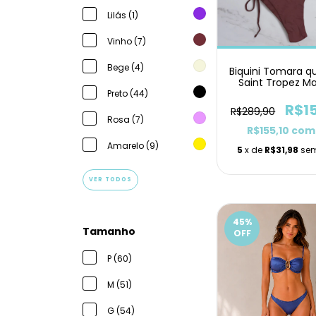
Lilás (1)
Vinho (7)
Bege (4)
Biquini Tomara q
Saint Tropez M
Lacinho
Preto (44)
R$1
R$289,90
Rosa (7)
R$155,10
com
Amarelo (9)
5
x de
R$31,98
sem
VER TODOS
45
%
Tamanho
OFF
P (60)
M (51)
G (54)