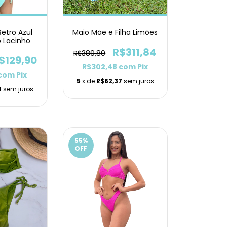
Retro Azul
Maio Mãe e Filha Limões
o Lacinho
R$311,84
R$389,80
$129,90
R$302,48
com
Pix
com
Pix
5
x de
R$62,37
sem juros
8
sem juros
55
%
OFF