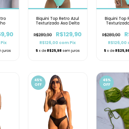
etro
Biquini Top Retro Azul
Biquini Top 
nho
Texturizado Asa Delta
Texturizad
59,90
R$129,90
R
R$289,90
R$289,90
Pix
R$126,00
com
Pix
R$126,00
 juros
5
x de
R$25,98
sem juros
5
x de
R$25,9
45
%
45
%
OFF
OFF