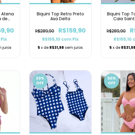
a Atena
Biquini Top Retro Preto
Biquini Top 
a de
Asa Delta
Caia Sain
Pistache 
59,90
R$159,90
R
R$289,90
R$289,90
Pix
R$155,10
com
Pix
R$155,10
 juros
5
x de
R$31,98
sem juros
5
x de
R$31,9
20
%
50
%
OFF
OFF