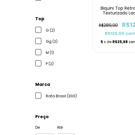
Biquini Top Retr
Texturizado La
Top
R$1
R$289,90
G (2)
R$126,00
co
Gg (2)
5
x de
R$25,98
sem
M (1)
P (2)
Marca
Rafa Brasil (300)
Preço
De
Até