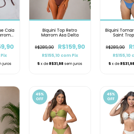
ue Caia
Biquini Toma
Biquini Top Retro
arrom
Saint Tro
Marrom Asa Delta
Petróleo 
59,90
R
R$159,90
R$289,90
R$289,90
Pix
R$155,10
R$155,10
com
Pix
 juros
5
x de
R$31,9
5
x de
R$31,98
sem juros
45
%
45
%
OFF
OFF