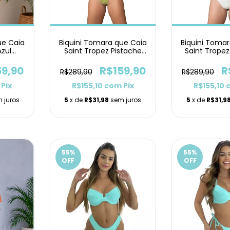
ue Caia
Biquini Tomara que Caia
Biquini Toma
Azul
Saint Tropez Pistache
Saint Trope
elta
Asa Delta
Del
59,90
R$159,90
R
R$289,90
R$289,90
Pix
R$155,10
com
Pix
R$155,10
 juros
5
x de
R$31,98
sem juros
5
x de
R$31,9
55
%
55
%
OFF
OFF