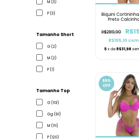
M (3)
P (3)
Biquini Cortininh
Preto Calcinh
Lacinho
R$1
R$289,90
Tamanho Short
R$155,10
com
G (2)
5
x de
R$31,98
sem
M (2)
P (1)
55
%
OFF
Tamanho Top
G (113)
Gg (91)
M (111)
P (120)