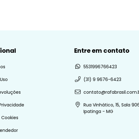
cional
Entre em contato
os
5531996766423
 Uso
(31) 9 9676-6423
evoluções
contato@rafabrasil.com.
 Privacidade
Rua Vinhático, 15, Sala 906
Ipatinga - MG
e Cookies
vendedor