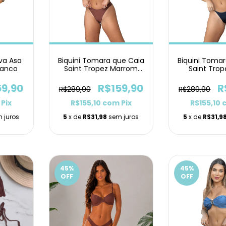
rva Asa
Biquini Tomara que Caia
Biquini Toma
ranco
Saint Tropez Marrom
Saint Trop
Asa Delta
Laci
59,90
R$159,90
R
R$289,90
R$289,90
Pix
R$155,10
com
Pix
R$155,10
 juros
5
x de
R$31,98
sem juros
5
x de
R$31,9
45
%
45
%
OFF
OFF