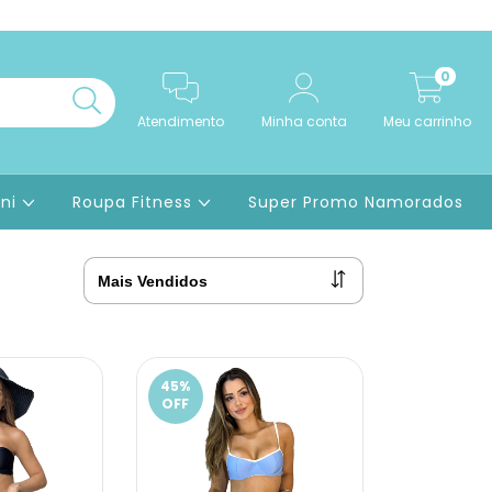
0
Atendimento
Minha conta
Meu carrinho
ini
Roupa Fitness
Super Promo Namorados
45
%
OFF