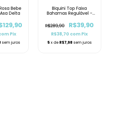
o Rosa Bebe
Biquini Top Faixa
 Asa Delta
Bahamas Regulável -
PROMOÇÃO
$129,90
R$39,90
R$289,90
com
Pix
R$38,70
com
Pix
8
sem juros
5
x de
R$7,98
sem juros