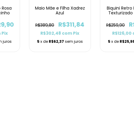
o Rosa
Maio Mãe e Filha Xadrez
Biquini Retr
cinho
Azul
Texturizado
29,90
R$311,84
R
R$389,80
R$259,90
m
Pix
R$302,48
com
Pix
R$126,00
 juros
5
x de
R$62,37
sem juros
5
x de
R$25,9